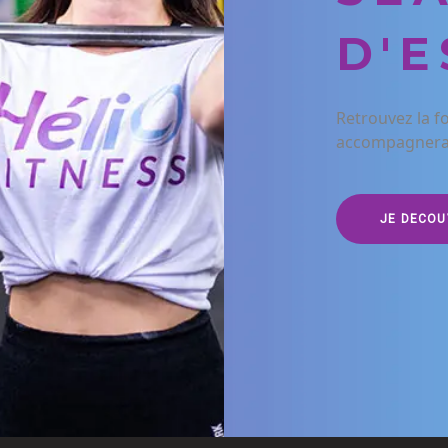
D'E
Retrouvez la f
accompagnera e
JE DECOU