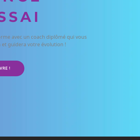
SSAI
orme avec un coach diplômé qui vous
t guidera votre évolution !
VRE !