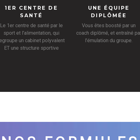
1ER CENTRE DE
UNE ÉQUIPE
SANTÉ
DIPLÔMÉE
Le 1er centre de santé par le
Vous êtes boosté par un
sport et l’alimentation, qui
coach diplômé, et entraîné pa
regroupe un cabinet polyvalent
l’émulation du groupe.
ET une structure sportive