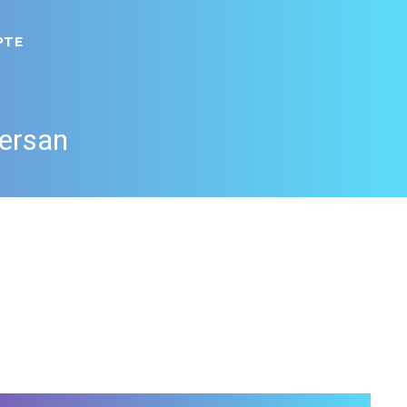
PTE
Persan