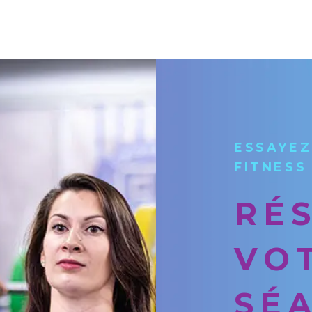
ESSAYEZ
FITNESS
RÉ
VO
SÉ